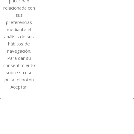
publicidad
relacionada con
Sobre Euro Soccer Cards
sus
preferencias
mediante el
análisis de sus
Su cuenta
hábitos de
navegación.
Para dar su
Información de la tienda
consentimiento
sobre su uso
pulse el botón
Instagram
TikTok
Aceptar.