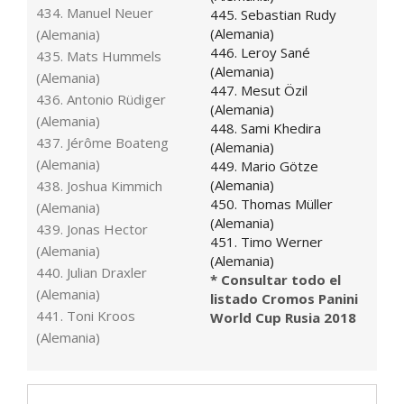
434. Manuel Neuer
445. Sebastian Rudy
(Alemania)
(Alemania)
446. Leroy Sané
435. Mats Hummels
(Alemania)
(Alemania)
447. Mesut Özil
436. Antonio Rüdiger
(Alemania)
(Alemania)
448. Sami Khedira
437. Jérôme Boateng
(Alemania)
(Alemania)
449. Mario Götze
(Alemania)
438. Joshua Kimmich
450. Thomas Müller
(Alemania)
(Alemania)
439. Jonas Hector
451. Timo Werner
(Alemania)
(Alemania)
440. Julian Draxler
* Consultar todo el
(Alemania)
listado Cromos Panini
441. Toni Kroos
World Cup Rusia 2018
(Alemania)