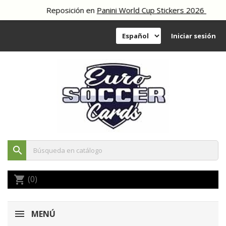
Reposición en
Panini World Cup Stickers 2026
Iniciar sesión
search
(0)
shopping_cart
MENÚ