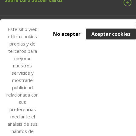
Su cuenta
Este sitio web
No aceptar
Aceptar cookies
utiliza cookies
propias y de
terceros para
Información de la tienda
mejorar
nuestros
Instagram
TikTok
servicios y
mostrarle
publicidad
relacionada con
sus
preferencias
mediante el
análisis de sus
hábitos de