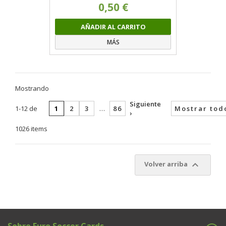
0,50 €
AÑADIR AL CARRITO
MÁS
Mostrando
Siguiente
1-12 de
1
2
3
…
86
Mostrar tod
›
1026 items

Volver arriba
Sobre Euro Soccer Cards