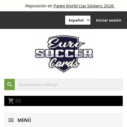
Reposición en
Panini World Cup Stickers 2026
Iniciar sesión
search
(0)
shopping_cart
MENÚ