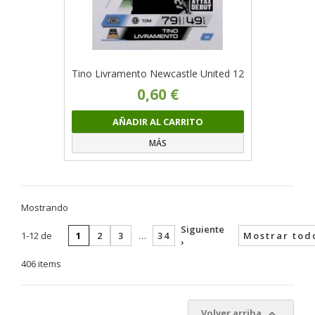
Tino Livramento Newcastle United 12
0,60 €
AÑADIR AL CARRITO
MÁS
Mostrando
Siguiente
1-12 de
1
2
3
…
34
Mostrar tod
›
406 items

Volver arriba