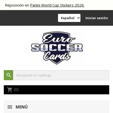
osición en
Panini World Cup Stickers 2026
Iniciar sesión
search
(0)
shopping_cart
MENÚ