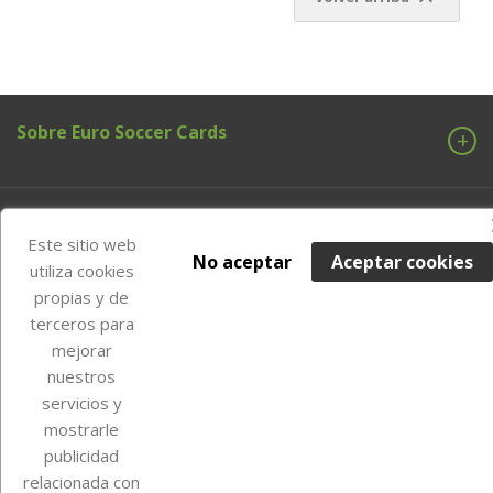
Sobre Euro Soccer Cards
Su cuenta
Este sitio web
No aceptar
Aceptar cookies
utiliza cookies
propias y de
Información de la tienda
terceros para
mejorar
nuestros
Instagram
TikTok
servicios y
mostrarle
publicidad
relacionada con