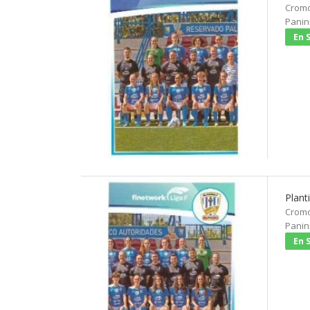
Cromo
Panini
En 
Plant
Cromo
Panini
En 