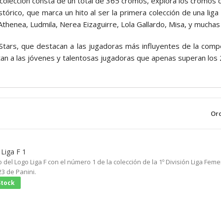
colección consta de un total de 365 cromos, explora los cromos d
órico, que marca un hito al ser la primera colección de una liga
thenea, Ludmila, Nerea Eizaguirre, Lola Gallardo, Misa, y muchas
tars, que destacan a las jugadoras más influyentes de la compe
an a las jóvenes y talentosas jugadoras que apenas superan los 
Ord
Liga F 1
del Logo Liga F con el número 1 de la colección de la 1º División Liga Feme
23 de Panini.
Stock