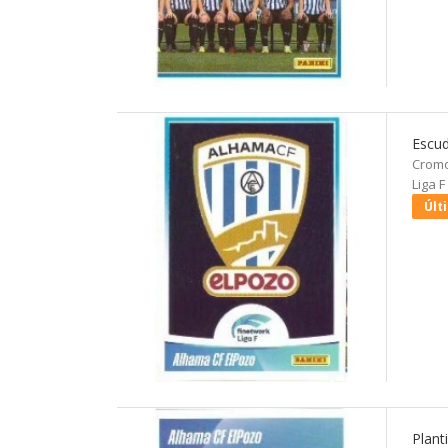
Escud
Cromo
Liga F
Últ
Plant