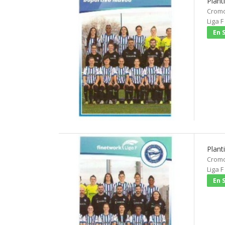
Plant
Cromo
Liga F
En 
Plant
Cromo
Liga F
En 