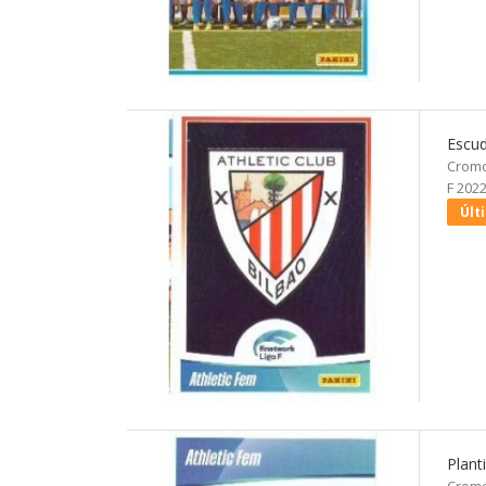
Escud
Cromo
F 2022
Últ
Plant