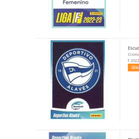
Escud
Cromo
F 2022
Últ