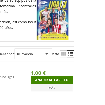
e los 16 equipos de la
 femenina. Encontrarás
 más.
tición, así como los 8
20 años.



enar por:
Relevancia
Vista
1,00 €
nina Liga F
AÑADIR AL CARRITO
MÁS