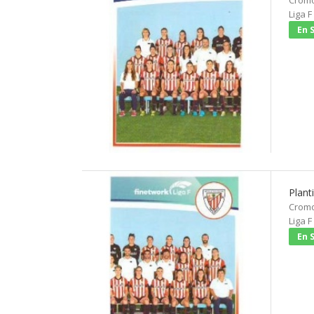
Cromo 
Liga F
En 
Plant
Cromo 
Liga F
En 