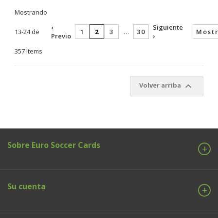
Mostrando
‹
Siguiente
13-24 de
1
2
3
…
30
Mostr
Previo
›
357 items

Volver arriba
Sobre Euro Soccer Cards
Su cuenta