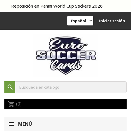
Reposición en
Panini World Cup Stickers 2026
Iniciar sesión
search
(0)
shopping_cart
MENÚ