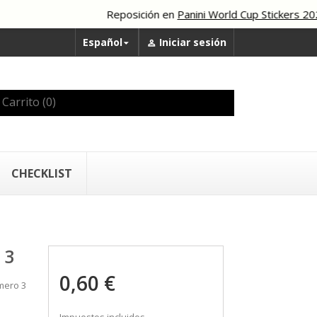
Reposición en
Panini World Cup Stickers 202
Español
Iniciar sesión


Carrito
(0)
CHECKLIST
 3
0,60 €
úmero 3