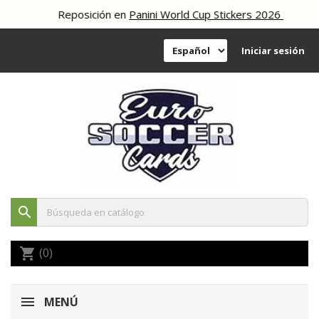
Reposición en
Panini World Cup Stickers 2026
Iniciar sesión
search
(0)
shopping_cart
MENÚ