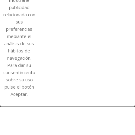
mostrarle
publicidad
relacionada con
Sobre Euro Soccer Cards
sus
preferencias
mediante el
análisis de sus
Su cuenta
hábitos de
navegación.
Para dar su
Información de la tienda
consentimiento
sobre su uso
pulse el botón
Instagram
TikTok
Aceptar.