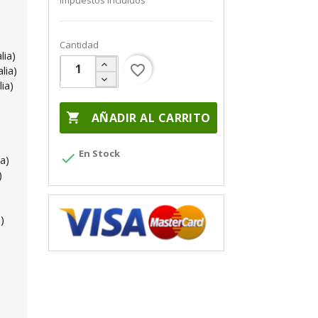
Impuestos incluidos
Cantidad
lia)
favorite_border
lia)
ia)

AÑADIR AL CARRITO
En Stock

a)
)
)