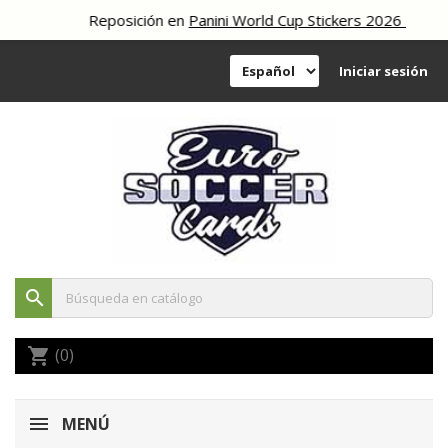
Reposición en
Panini World Cup Stickers 2026
Iniciar sesión
search
(0)
shopping_cart
MENÚ