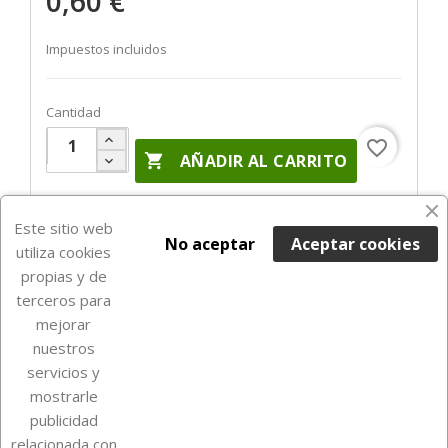
0,60 €
Impuestos incluidos
Cantidad
favorite_border

AÑADIR AL CARRITO
En Stock

Este sitio web
No aceptar
Aceptar cookies
utiliza cookies
propias y de
terceros para
mejorar
nuestros
servicios y
mostrarle
publicidad
relacionada con