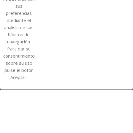
Sobre Euro Soccer Cards
sus
preferencias
mediante el
análisis de sus
Su cuenta
hábitos de
navegación.
Para dar su
Información de la tienda
consentimiento
sobre su uso
pulse el botón
Instagram
TikTok
Aceptar.