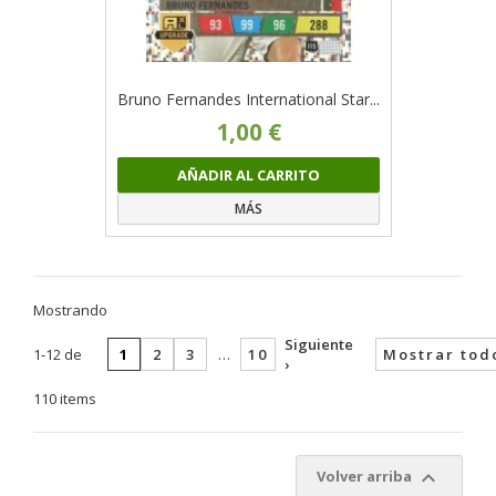
Bruno Fernandes International Star...
1,00 €
AÑADIR AL CARRITO
MÁS
Mostrando
Siguiente
1-12 de
1
2
3
…
10
Mostrar tod
›
110 items

Volver arriba