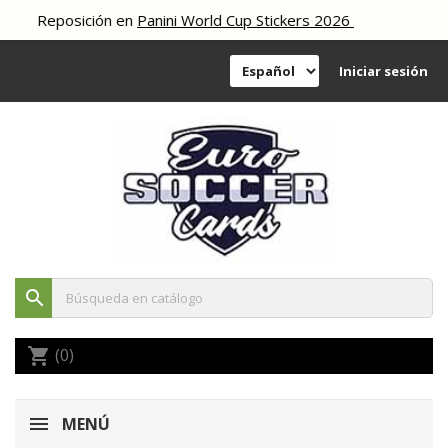
eposición en
Panini World Cup Stickers 2026
Iniciar sesión
search
(0)
shopping_cart
MENÚ