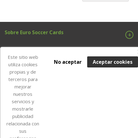
Sobre Euro Soccer Cards
Este sitio web
Su cuenta
No aceptar
Aceptar cookies
utiliza cookies
propias y de
terceros para
Información de la tienda
mejorar
nuestros
servicios y
Instagram
TikTok
mostrarle
publicidad
relacionada con
sus