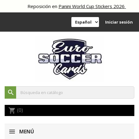
Reposición en
Panini World Cup Stickers 2026
Iniciar sesión
search
(0)
shopping_cart
MENÚ