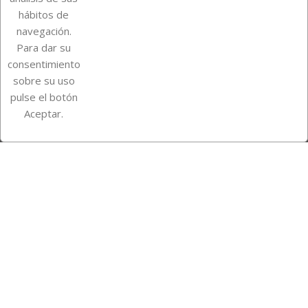
Su cuenta
hábitos de
navegación.
Para dar su
Información de la tienda
consentimiento
sobre su uso
pulse el botón
Instagram
TikTok
Aceptar.