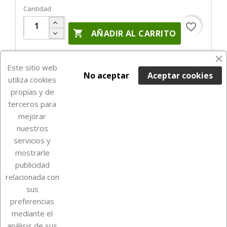
Cantidad
favorite_border

AÑADIR AL CARRITO
En Stock

Este sitio web
No aceptar
Aceptar cookies
utiliza cookies
propias y de
terceros para
mejorar
nuestros
servicios y
mostrarle
publicidad
relacionada con
Sobre Euro Soccer Cards
sus
preferencias
mediante el
análisis de sus