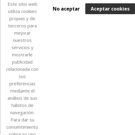
Su cuenta
Este sitio web
No aceptar
Aceptar cookies
utiliza cookies
propias y de
terceros para
Información de la tienda
mejorar
nuestros
Instagram
TikTok
servicios y
mostrarle
publicidad
relacionada con
sus
preferencias
mediante el
análisis de sus
hábitos de
navegación.
Para dar su
consentimiento
sobre su uso