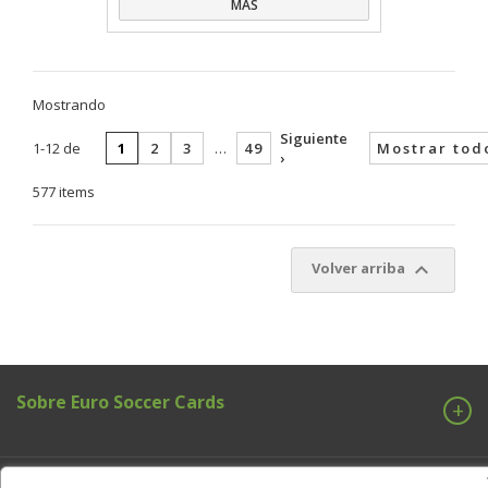
MÁS
Mostrando
Siguiente
1-12 de
1
2
3
…
49
Mostrar tod
›
577 items

Volver arriba
Sobre Euro Soccer Cards