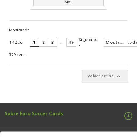
MÁS
Mostrando
Siguiente
1-12 de
1
2
3
…
49
Mostrar tod
›
579 items

Volver arriba
Sobre Euro Soccer Cards