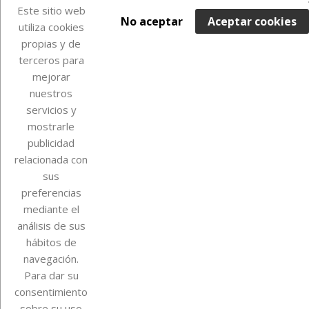
Su cuenta
Este sitio web
No aceptar
Aceptar cookies
utiliza cookies
propias y de
terceros para
Información de la tienda
mejorar
nuestros
Instagram
TikTok
servicios y
mostrarle
publicidad
relacionada con
sus
preferencias
mediante el
análisis de sus
hábitos de
navegación.
Para dar su
consentimiento
sobre su uso