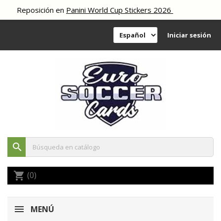
eposición en
Panini World Cup Stickers 2026
Iniciar sesión
search
(0)
shopping_cart
MENÚ