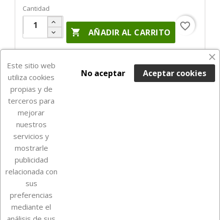
Cantidad
favorite_border

AÑADIR AL CARRITO
En Stock

Este sitio web
No aceptar
Aceptar cookies
utiliza cookies
propias y de
terceros para
mejorar
nuestros
servicios y
mostrarle
publicidad
relacionada con
Sobre Euro Soccer Cards
sus
preferencias
mediante el
análisis de sus