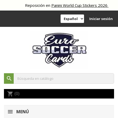
Reposición en
Panini World Cup Stickers 2026
Iniciar sesión
search
(0)
shopping_cart
MENÚ