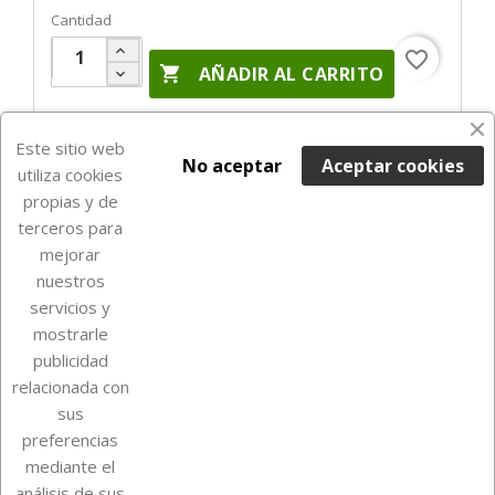
Cantidad
favorite_border

AÑADIR AL CARRITO
En Stock

Este sitio web
No aceptar
Aceptar cookies
utiliza cookies
propias y de
terceros para
mejorar
nuestros
servicios y
mostrarle
publicidad
relacionada con
Sobre Euro Soccer Cards
sus
preferencias
mediante el
análisis de sus