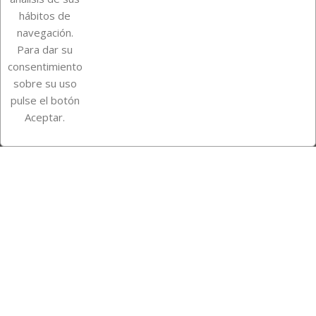
Su cuenta
hábitos de
navegación.
Para dar su
Información de la tienda
consentimiento
sobre su uso
pulse el botón
Instagram
TikTok
Aceptar.