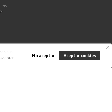
orreo
r-
 con sus
No aceptar
Aceptar cookies
 Aceptar.