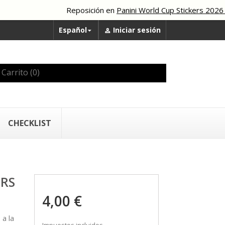
Reposición en
Panini World Cup Stickers 2026
Español
Iniciar sesión


Carrito
(0)
CHECKLIST
ERS
4,00 €
a la