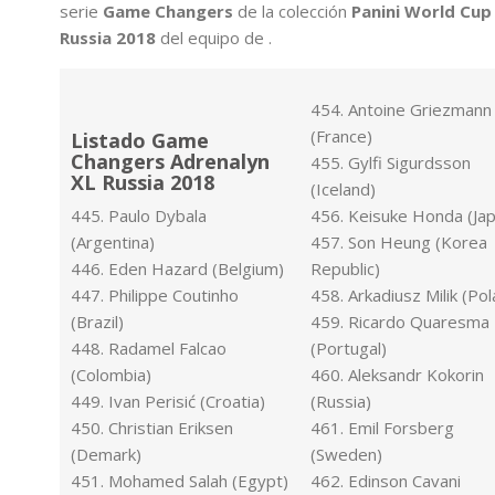
serie
Game Changers
de la colección
Panini World Cup
Russia 2018
del equipo de .
454. Antoine Griezmann
(France)
Listado Game
Changers Adrenalyn
455. Gylfi Sigurdsson
XL Russia 2018
(Iceland)
445. Paulo Dybala
456. Keisuke Honda (Ja
(Argentina)
457. Son Heung (Korea
446. Eden Hazard (Belgium)
Republic)
447. Philippe Coutinho
458. Arkadiusz Milik (Po
(Brazil)
459. Ricardo Quaresma
448. Radamel Falcao
(Portugal)
(Colombia)
460. Aleksandr Kokorin
449. Ivan Perisić (Croatia)
(Russia)
450. Christian Eriksen
461. Emil Forsberg
(Demark)
(Sweden)
451. Mohamed Salah (Egypt)
462. Edinson Cavani