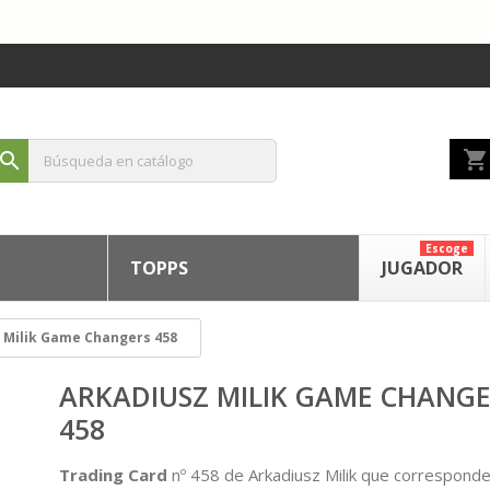
shopping_cart
search
Escoge
TOPPS
JUGADOR
 Milik Game Changers 458
ARKADIUSZ MILIK GAME CHANG
458
Trading Card
nº 458 de Arkadiusz Milik que corresponde 