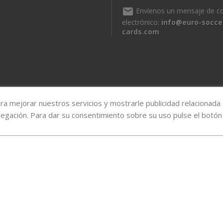
mail
Envíenos un mensaje de c
electrónico:
info@euro-socce
cards.com
ara mejorar nuestros servicios y mostrarle publicidad relacionada
vegación. Para dar su consentimiento sobre su uso pulse el botón