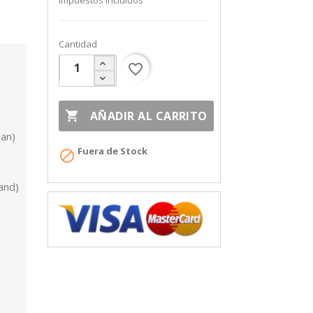
Impuestos incluidos
Cantidad
favorite_border

AÑADIR AL CARRITO
pan)
Fuera de Stock

land)