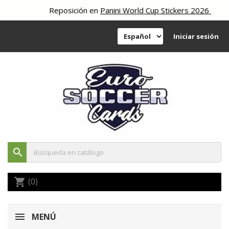
Reposición en
Panini World Cup Stickers 2026
Iniciar sesión
search
(0)
shopping_cart
MENÚ