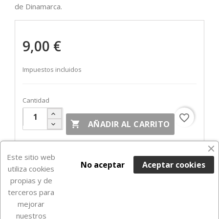
de Dinamarca.
9,00 €
Impuestos incluidos
Cantidad
favorite_border

AÑADIR AL CARRITO
Fuera de Stock

Este sitio web
No aceptar
Aceptar cookies
utiliza cookies
propias y de
terceros para
mejorar
nuestros