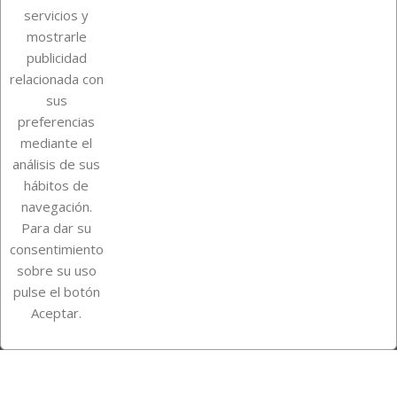
servicios y
mostrarle
publicidad
relacionada con
Sobre Euro Soccer Cards
sus
preferencias
mediante el
análisis de sus
Su cuenta
hábitos de
navegación.
Para dar su
Información de la tienda
consentimiento
sobre su uso
pulse el botón
Instagram
TikTok
Aceptar.