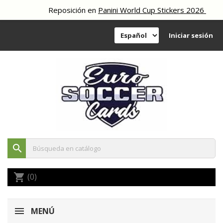
Reposición en
Panini World Cup Stickers 2026
Iniciar sesión
search
(0)
shopping_cart
MENÚ