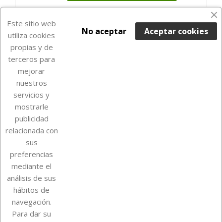
En Stock

Este sitio web
No aceptar
Aceptar cookies
utiliza cookies
propias y de
terceros para
mejorar
nuestros
servicios y
mostrarle
publicidad
relacionada con
Sobre Euro Soccer Cards
sus
preferencias
mediante el
análisis de sus
Su cuenta
hábitos de
navegación.
Para dar su