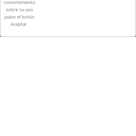
Información de la tienda
consentimiento
sobre su uso
pulse el botón
Instagram
TikTok
Aceptar.