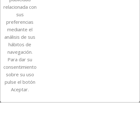
relacionada con
Sobre Euro Soccer Cards
sus
preferencias
mediante el
análisis de sus
Su cuenta
hábitos de
navegación.
Para dar su
Información de la tienda
consentimiento
sobre su uso
pulse el botón
Instagram
TikTok
Aceptar.