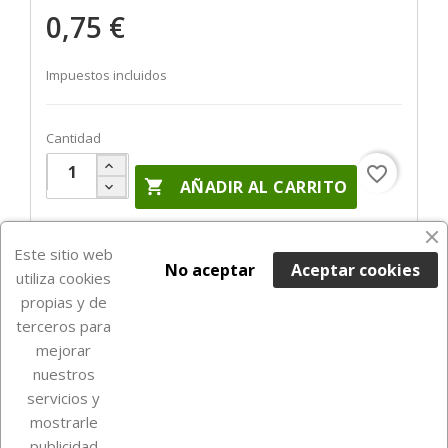
0,75 €
Impuestos incluidos
Cantidad
favorite_border

AÑADIR AL CARRITO
En Stock

Este sitio web
No aceptar
Aceptar cookies
utiliza cookies
propias y de
terceros para
mejorar
nuestros
servicios y
mostrarle
publicidad