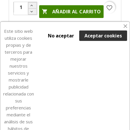
favorite_border

AÑADIR AL CARRITO
En Stock

Este sitio web
No aceptar
Aceptar cookies
utiliza cookies
propias y de
terceros para
mejorar
nuestros
servicios y
mostrarle
publicidad
relacionada con
Sobre Euro Soccer Cards
sus
preferencias
mediante el
análisis de sus
Su cuenta
hábitos de