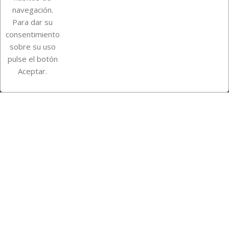
navegación.
Para dar su
Información de la tienda
consentimiento
sobre su uso
pulse el botón
Instagram
TikTok
Aceptar.