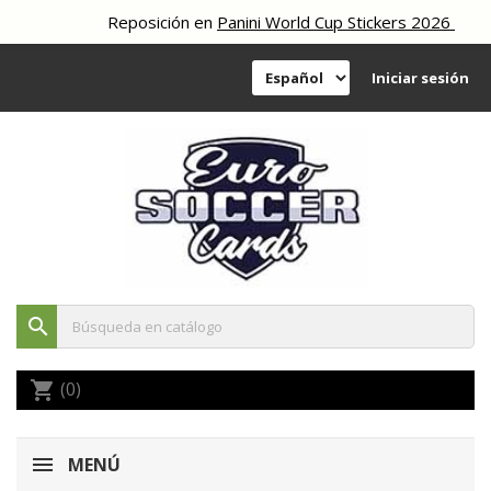
Reposición en
Panini World Cup Stickers 2026
Iniciar sesión
search
(0)
shopping_cart
MENÚ