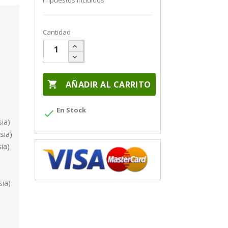
Impuestos incluidos
Cantidad

AÑADIR AL CARRITO
En Stock

ia)
sia)
ia)
ia)