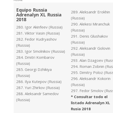
Equipo Russia
289. Aleksandr Erokhin
Adrenalyn XL Russia
(Russia)
2018
290. Alekesi Miranchuk
280. Igor Akinfeev (Russia)
(Russia)
281. Viktor Vasin (Russia)
291. Denis Glushakov
282. Fedor Kudryashov
(Russia)
(Russia)
292. Aleksandr Golovin
283. Igor Smolnikov (Russia)
(Russia)
284. Dmitri Kombarov
293. Alan Dzagoev (Russ
(Russia)
294. Roman Zobnin (Rus
285. Georgi Dzhikiya
295. Dimitry Poloz (Russ
(Russia)
296. Aleksandr Kokorin
286. Ilya Kutepov (Russia)
(Russia)
287. Yuri Zhirkov (Russia)
297. Fedor Smolov (Russ
288. Aleksandr Samedov
* Consultar todo el
(Russia)
listado Adrenalyn XL
Rusia 2018