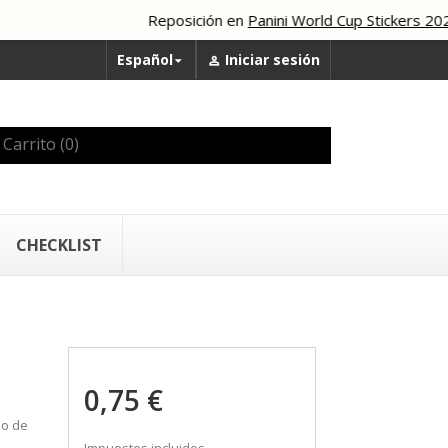
Reposición en
Panini World Cup Stickers 2026
Español
Iniciar sesión


Carrito
(0)
CHECKLIST
0,75 €
po de