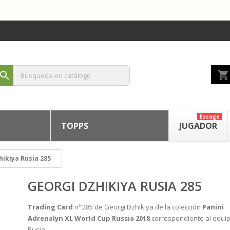
shopping_cart
search
Escoge
TOPPS
JUGADOR
hikiya Rusia 285
GEORGI DZHIKIYA RUSIA 285
Trading Card
nº 285 de Georgi Dzhikiya de la colección
Panini
Adrenalyn XL World Cup Russia 2018
correspondiente al equi
Rusia.