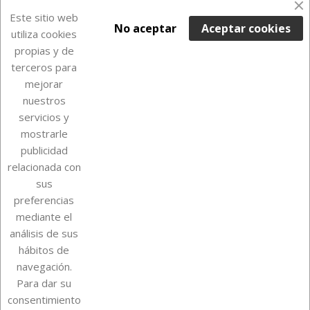
En Stock

Este sitio web
No aceptar
Aceptar cookies
utiliza cookies
propias y de
terceros para
mejorar
nuestros
servicios y
mostrarle
publicidad
relacionada con
Sobre Euro Soccer Cards
sus
preferencias
mediante el
análisis de sus
Su cuenta
hábitos de
navegación.
Para dar su
Información de la tienda
consentimiento