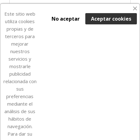
Últimas unidades en stock

Este sitio web
No aceptar
Aceptar cookies
utiliza cookies
propias y de
terceros para
mejorar
nuestros
servicios y
mostrarle
publicidad
relacionada con
Sobre Euro Soccer Cards
sus
preferencias
mediante el
análisis de sus
Su cuenta
hábitos de
navegación.
Para dar su
Información de la tienda