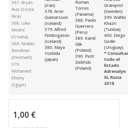
Roman
367. Bryan
(Iran)
Granqvist
Torres
Ruiz (Costa
378. Aron
(Sweden)
(Panama)
Rica)
Gunnarsson
399. Wahbi
388. Paolo
368. Luka
(Iceland)
Khazri
Guerrero
379. Alfred
(Tunisia)
Modrić
(Peru)
Finnbogason
400. Diego
(Croatia)
389. Kamil
(Iceland)
Godin
369. Nicklas
Glik
380. Maya
(Uruguay)
(Poland)
Bendtner
Yoshida
* Consulta
390. Piotr
(Denmark)
(Japan)
todo el
Zieliński
370.
listado
(Poland)
Mohamed
Adrenalyn
XL Rusia
Elneny
2018
(Egypt)
1,00 €