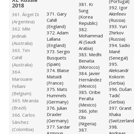
(Portugal)
381. Ki
2018
392. Igor
Sung
371. Gary
Akinfeev
361. Ángel Di
(Korea
Cahill
(Russia)
(Argentina)
Republic)
(England)
393. Yuri
362. Mile
382.
372. Adam
Zhirkov
Mohammad
Jedinak
Lallana
(Russia)
Al (Saudi
(Australia)
(England)
394. Sadio
Arabia)
363. Tim
373. Sergio
Mané
383. Medhi
Cahill
Busquets
(Senegal)
Benatia
(Spain)
395.
(Australia)
(Morocco)
374. Blaise
Aleksandr
364.
384. Javier
Matuidi
Kokorin
Marouane
Hernández
(France)
(Serbia)
(Mexico)
Fellaini
375. Mats
396. Dušan
385. Oribe
(Belgium)
Hummels
Tadić
Peralta
365. Miranda
(Germany)
(Serbia)
(Mexico)
(Brazil)
376. Julian
397. Granit
386. John
Draxler
Xhaka
366. Carlos
Obi
(Germany)
(Switzerland
Sánchez
(Nigeria)
377. Sardar
398.
(Colombia)
387.
Azmoun
Andreas