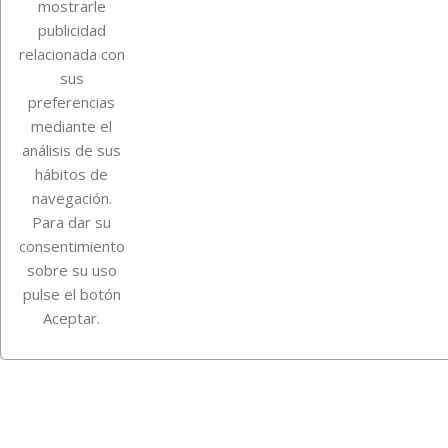
mostrarle
publicidad
Su cuenta
relacionada con
sus
preferencias
mediante el
Información de la tienda
análisis de sus
hábitos de
Instagram
TikTok
navegación.
Para dar su
consentimiento
sobre su uso
pulse el botón
Aceptar.