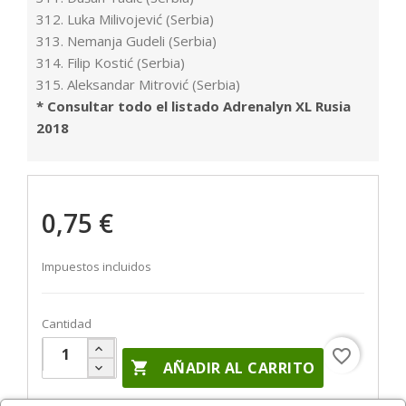
312. Luka Milivojević (Serbia)
313. Nemanja Gudeli (Serbia)
314. Filip Kostić (Serbia)
315. Aleksandar Mitrović (Serbia)
* Consultar todo el listado Adrenalyn XL Rusia
2018
0,75 €
Impuestos incluidos
Cantidad
favorite_border

AÑADIR AL CARRITO