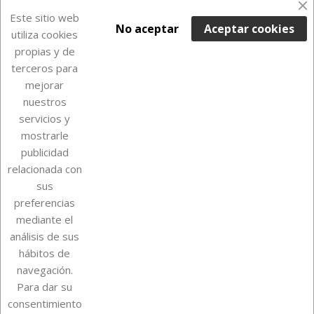
En Stock

Este sitio web
No aceptar
Aceptar cookies
utiliza cookies
propias y de
terceros para
mejorar
nuestros
servicios y
mostrarle
publicidad
relacionada con
Sobre Euro Soccer Cards
sus
preferencias
mediante el
análisis de sus
Su cuenta
hábitos de
navegación.
Para dar su
Información de la tienda
consentimiento