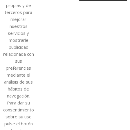
propias y de
terceros para
mejorar
nuestros
servicios y
mostrarle
publicidad
relacionada con
Sobre Euro Soccer Cards
sus
preferencias
mediante el
análisis de sus
Su cuenta
hábitos de
navegación.
Para dar su
Información de la tienda
consentimiento
sobre su uso
pulse el botón
Instagram
TikTok