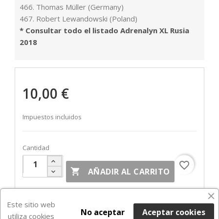
466. Thomas Müller (Germany)
467. Robert Lewandowski (Poland)
* Consultar todo el listado Adrenalyn XL Rusia
2018
10,00 €
Impuestos incluidos
Cantidad
favorite_border

AÑADIR AL CARRITO
Fuera de Stock

Este sitio web
No aceptar
Aceptar cookies
utiliza cookies