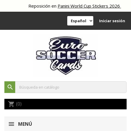
Reposición en
Panini World Cup Stickers 2026
Iniciar sesión
search
(0)
shopping_cart
MENÚ