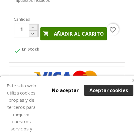
Impuestos incluidos
Cantidad
favorite_border

AÑADIR AL CARRITO
En Stock

Este sitio web
No aceptar
Aceptar cookies
utiliza cookies
propias y de
terceros para
mejorar
nuestros
Sobre Euro Soccer Cards
servicios y