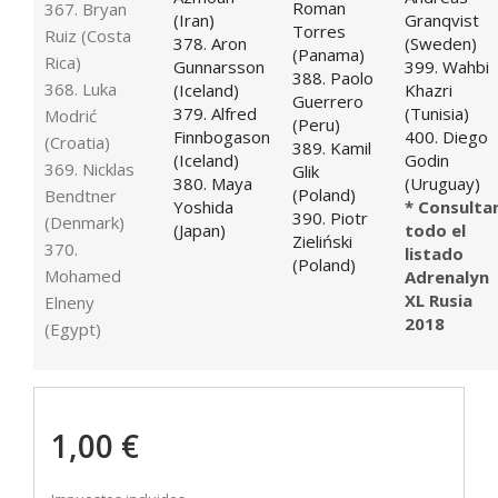
Roman
367. Bryan
(Iran)
Granqvist
Torres
Ruiz (Costa
378. Aron
(Sweden)
(Panama)
Rica)
Gunnarsson
399. Wahbi
388. Paolo
368. Luka
(Iceland)
Khazri
Guerrero
379. Alfred
(Tunisia)
Modrić
(Peru)
Finnbogason
400. Diego
(Croatia)
389. Kamil
(Iceland)
Godin
369. Nicklas
Glik
380. Maya
(Uruguay)
(Poland)
Bendtner
Yoshida
* Consulta
390. Piotr
(Denmark)
(Japan)
todo el
Zieliński
370.
listado
(Poland)
Mohamed
Adrenalyn
XL Rusia
Elneny
2018
(Egypt)
1,00 €