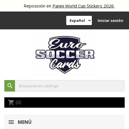
Reposición en
Panini World Cup Stickers 2026
Iniciar sesión
search
(0)
shopping_cart
MENÚ