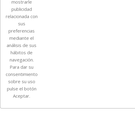
mostrarle
publicidad
Su cuenta
relacionada con
sus
preferencias
mediante el
Información de la tienda
análisis de sus
hábitos de
Instagram
TikTok
navegación.
Para dar su
consentimiento
sobre su uso
pulse el botón
Aceptar.