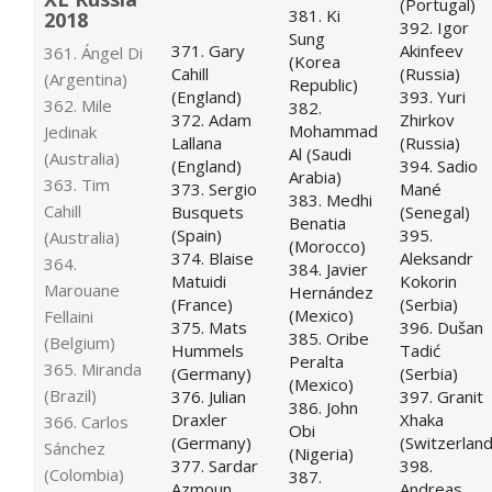
(Portugal)
381. Ki
2018
392. Igor
Sung
371. Gary
Akinfeev
361. Ángel Di
(Korea
Cahill
(Russia)
(Argentina)
Republic)
(England)
393. Yuri
362. Mile
382.
372. Adam
Zhirkov
Mohammad
Jedinak
Lallana
(Russia)
Al (Saudi
(Australia)
(England)
394. Sadio
Arabia)
363. Tim
373. Sergio
Mané
383. Medhi
Cahill
Busquets
(Senegal)
Benatia
(Spain)
395.
(Australia)
(Morocco)
374. Blaise
Aleksandr
364.
384. Javier
Matuidi
Kokorin
Marouane
Hernández
(France)
(Serbia)
(Mexico)
Fellaini
375. Mats
396. Dušan
385. Oribe
(Belgium)
Hummels
Tadić
Peralta
365. Miranda
(Germany)
(Serbia)
(Mexico)
(Brazil)
376. Julian
397. Granit
386. John
Draxler
Xhaka
366. Carlos
Obi
(Germany)
(Switzerland
Sánchez
(Nigeria)
377. Sardar
398.
(Colombia)
387.
Azmoun
Andreas