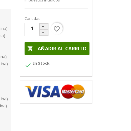
Impuestos incluidos
Cantidad
ina)
favorite_border
na)

AÑADIR AL CARRITO
ina)
ina)
En Stock

ina)
ina)