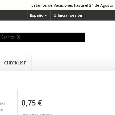
Estamos de Vacaciones hasta el 24 de Agosto - To
Español
Iniciar sesión


Carrito
(0)
CHECKLIST
0,75 €
ini
al