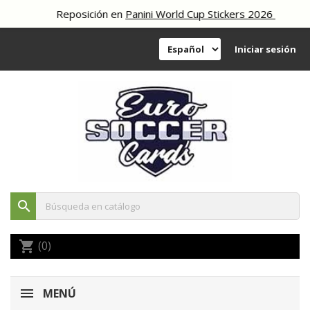
Reposición en
Panini World Cup Stickers 2026
Iniciar sesión
search
(0)
shopping_cart
MENÚ