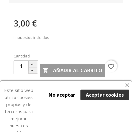
3,00 €
Impuestos incluidos
Cantidad
favorite_border

AÑADIR AL CARRITO
Fuera de Stock

Este sitio web
No aceptar
Aceptar cookies
utiliza cookies
propias y de
terceros para
mejorar
nuestros