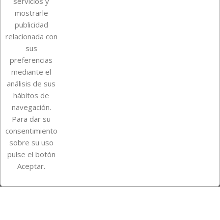
servicios y
mostrarle
publicidad
relacionada con
Sobre Euro Soccer Cards
sus
preferencias
mediante el
análisis de sus
Su cuenta
hábitos de
navegación.
Para dar su
Información de la tienda
consentimiento
sobre su uso
pulse el botón
Instagram
TikTok
Aceptar.