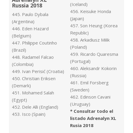
(Iceland)
Russia 2018
456. Keisuke Honda
445. Paulo Dybala
(Japan)
(Argentina)
457. Son Heung (Korea
446. Eden Hazard
Republic)
(Belgium)
458. Arkadiusz Milik
447. Philippe Coutinho
(Poland)
(Brazil)
459. Ricardo Quaresma
448. Radamel Falcao
(Portugal)
(Colombia)
460. Aleksandr Kokorin
449. Ivan Perisić (Croatia)
(Russia)
450. Christian Eriksen
461. Emil Forsberg
(Demark)
(Sweden)
451. Mohamed Salah
462. Edinson Cavani
(Egypt)
(Uruguay)
452. Dele Alli (England)
* Consultar todo el
453. Isco (Spain)
listado Adrenalyn XL
Rusia 2018