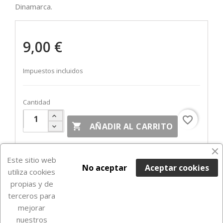
Dinamarca.
9,00 €
Impuestos incluidos
Cantidad
favorite_border

AÑADIR AL CARRITO
Fuera de Stock

Este sitio web
No aceptar
Aceptar cookies
utiliza cookies
propias y de
terceros para
mejorar
nuestros