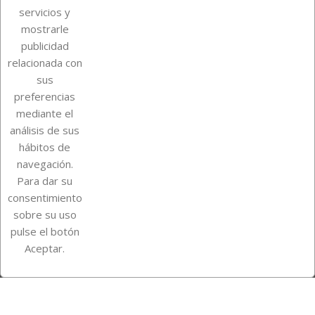
servicios y
mostrarle
publicidad
relacionada con
Sobre Euro Soccer Cards
sus
preferencias
mediante el
análisis de sus
Su cuenta
hábitos de
navegación.
Para dar su
Información de la tienda
consentimiento
sobre su uso
pulse el botón
Instagram
TikTok
Aceptar.