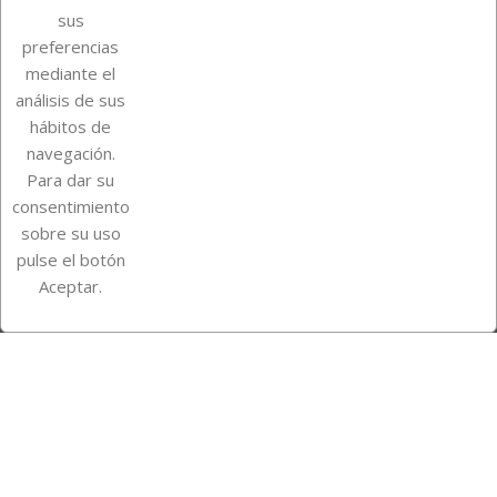
Sobre Euro Soccer Cards
sus
preferencias
mediante el
análisis de sus
Su cuenta
hábitos de
navegación.
Para dar su
Información de la tienda
consentimiento
sobre su uso
pulse el botón
Instagram
TikTok
Aceptar.