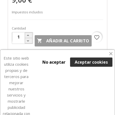
Impuestos incluidos
Cantidad
favorite_border

AÑADIR AL CARRITO
Fuera de Stock

Este sitio web
No aceptar
Aceptar cookies
utiliza cookies
propias y de
terceros para
mejorar
nuestros
servicios y
mostrarle
publicidad
relacionada con