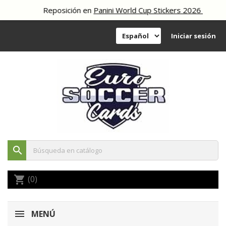
Reposición en
Panini World Cup Stickers 2026
Iniciar sesión
search
(0)
shopping_cart
MENÚ