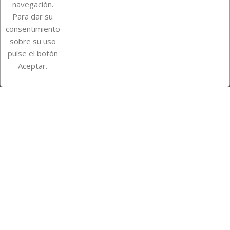
navegación.
Para dar su
Información de la tienda
consentimiento
sobre su uso
pulse el botón
Instagram
TikTok
Aceptar.