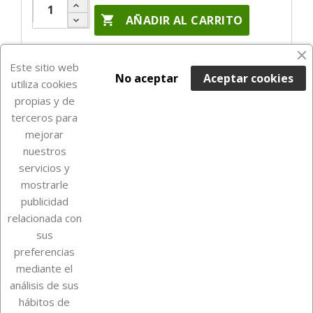

AÑADIR AL CARRITO
En Stock

Este sitio web
No aceptar
Aceptar cookies
utiliza cookies
propias y de
terceros para
mejorar
nuestros
servicios y
mostrarle
publicidad
relacionada con
Sobre Euro Soccer Cards
sus
preferencias
mediante el
análisis de sus
Su cuenta
hábitos de