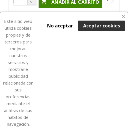

AÑADIR AL CARRITO
En Stock

Este sitio web
No aceptar
Aceptar cookies
utiliza cookies
propias y de
terceros para
mejorar
nuestros
servicios y
mostrarle
publicidad
relacionada con
Sobre Euro Soccer Cards
sus
preferencias
mediante el
análisis de sus
Su cuenta
hábitos de
navegación.