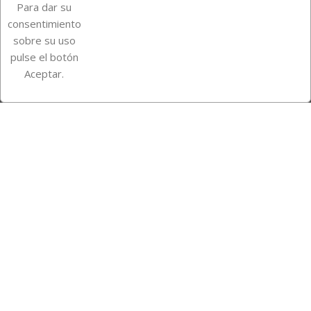
Para dar su
Información de la tienda
consentimiento
sobre su uso
pulse el botón
Instagram
TikTok
Aceptar.