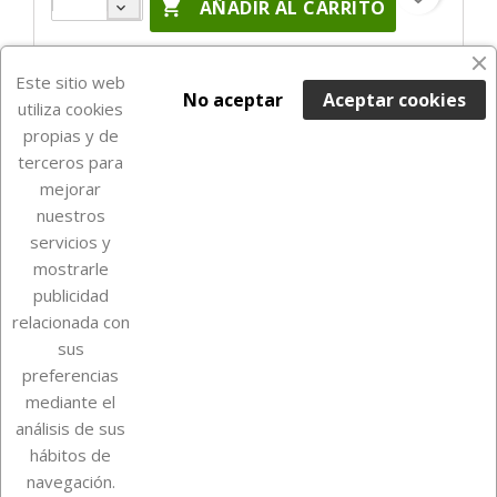

AÑADIR AL CARRITO
En Stock

Este sitio web
No aceptar
Aceptar cookies
utiliza cookies
propias y de
terceros para
mejorar
nuestros
servicios y
mostrarle
publicidad
relacionada con
Sobre Euro Soccer Cards
sus
preferencias
mediante el
análisis de sus
Su cuenta
hábitos de
navegación.