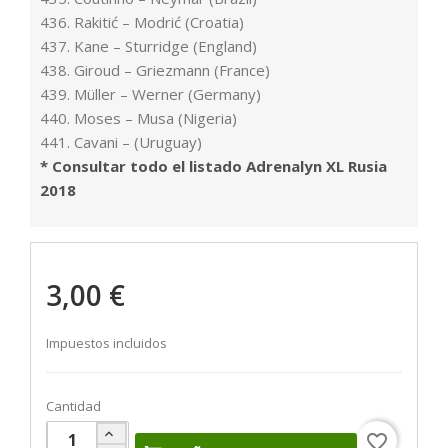
436. Rakitić – Modrić (Croatia)
437. Kane – Sturridge (England)
438. Giroud – Griezmann (France)
439. Müller – Werner (Germany)
440. Moses – Musa (Nigeria)
441. Cavani – (Uruguay)
* Consultar todo el listado Adrenalyn XL Rusia
2018
3,00 €
Impuestos incluidos
Cantidad
favorite_border