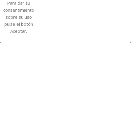
Para dar su
Información de la tienda
consentimiento
sobre su uso
pulse el botón
Instagram
TikTok
Aceptar.