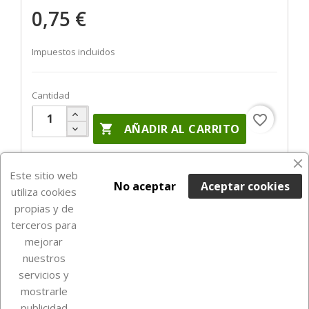
0,75 €
Impuestos incluidos
Cantidad
favorite_border

AÑADIR AL CARRITO
En Stock

Este sitio web
No aceptar
Aceptar cookies
utiliza cookies
propias y de
terceros para
mejorar
nuestros
servicios y
mostrarle
publicidad