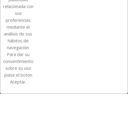
relacionada con
Sobre Euro Soccer Cards
sus
preferencias
mediante el
análisis de sus
Su cuenta
hábitos de
navegación.
Para dar su
Información de la tienda
consentimiento
sobre su uso
pulse el botón
Instagram
TikTok
Aceptar.