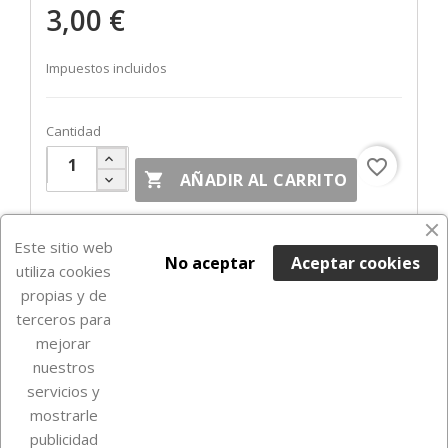
3,00 €
Impuestos incluidos
Cantidad
favorite_border

AÑADIR AL CARRITO
Fuera de Stock

Este sitio web
No aceptar
Aceptar cookies
utiliza cookies
propias y de
terceros para
mejorar
nuestros
servicios y
mostrarle
publicidad