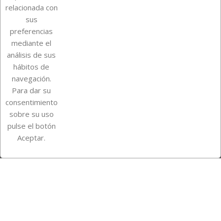
relacionada con
Sobre Euro Soccer Cards
sus
preferencias
mediante el
análisis de sus
Su cuenta
hábitos de
navegación.
Para dar su
Información de la tienda
consentimiento
sobre su uso
pulse el botón
Instagram
TikTok
Aceptar.