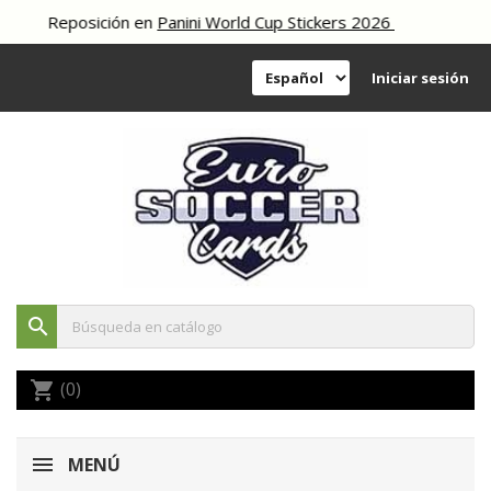
Reposición en
Panini World Cup Stickers 2026
Iniciar sesión
search
(0)
shopping_cart
MENÚ