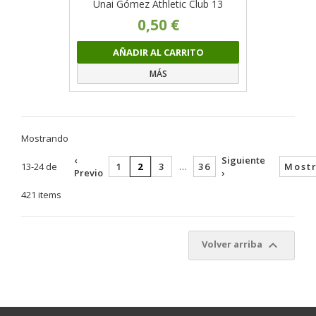
Unai Gómez Athletic Club 13
0,50 €
AÑADIR AL CARRITO
MÁS
Mostrando
‹
Siguiente
13-24 de
1
2
3
…
36
Mostr
Previo
›
421 items

Volver arriba