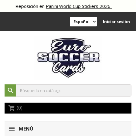
Reposición en
Panini World Cup Stickers 2026
Iniciar sesión
search
(0)
shopping_cart
MENÚ