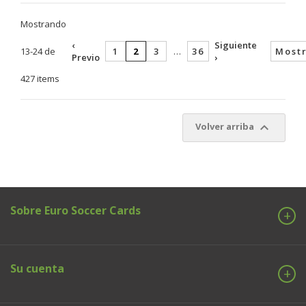
Mostrando
‹
Siguiente
13-24 de
1
2
3
…
36
Mostr
Previo
›
427 items

Volver arriba
Sobre Euro Soccer Cards
Su cuenta