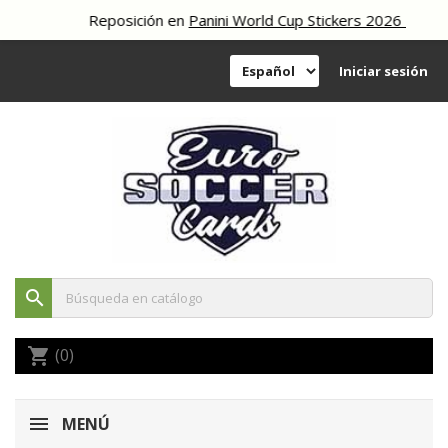
Reposición en
Panini World Cup Stickers 2026
Iniciar sesión
search
(0)
shopping_cart
MENÚ