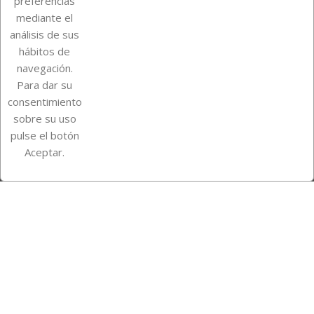
preferencias
mediante el
análisis de sus
Su cuenta
hábitos de
navegación.
Para dar su
Información de la tienda
consentimiento
sobre su uso
pulse el botón
Instagram
TikTok
Aceptar.