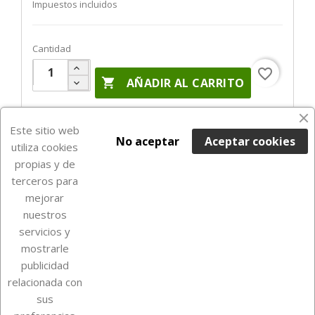
Impuestos incluidos
Cantidad
favorite_border

AÑADIR AL CARRITO
En Stock

Este sitio web
No aceptar
Aceptar cookies
utiliza cookies
propias y de
terceros para
mejorar
nuestros
servicios y
mostrarle
publicidad
relacionada con
Sobre Euro Soccer Cards
sus