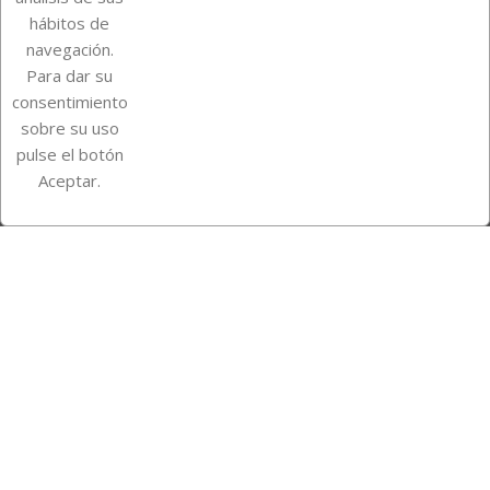
Su cuenta
hábitos de
navegación.
Para dar su
Información de la tienda
consentimiento
sobre su uso
pulse el botón
Instagram
TikTok
Aceptar.