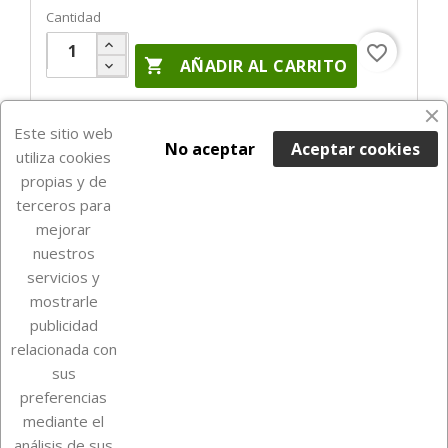
Cantidad
favorite_border

AÑADIR AL CARRITO
Últimas unidades en stock

Este sitio web
No aceptar
Aceptar cookies
utiliza cookies
propias y de
terceros para
mejorar
nuestros
servicios y
mostrarle
publicidad
relacionada con
Sobre Euro Soccer Cards
sus
preferencias
mediante el
análisis de sus