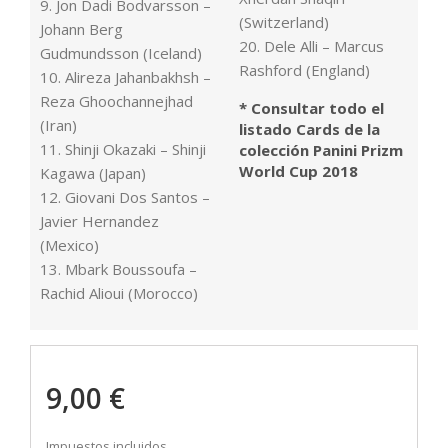
9. Jon Dadi Bodvarsson –
(Switzerland)
Johann Berg
20. Dele Alli – Marcus
Gudmundsson (Iceland)
Rashford (England)
10. Alireza Jahanbakhsh –
Reza Ghoochannejhad
* Consultar todo el
(Iran)
listado Cards de la
11. Shinji Okazaki – Shinji
colección Panini Prizm
World Cup 2018
Kagawa (Japan)
12. Giovani Dos Santos –
Javier Hernandez
(Mexico)
13. Mbark Boussoufa –
Rachid Alioui (Morocco)
9,00 €
Impuestos incluidos