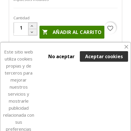
Cantidad
favorite_border

AÑADIR AL CARRITO
Últimas unidades en stock

Este sitio web
No aceptar
Aceptar cookies
utiliza cookies
propias y de
terceros para
mejorar
nuestros
servicios y
mostrarle
publicidad
relacionada con
Sobre Euro Soccer Cards
sus
preferencias