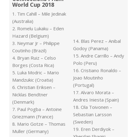
World Cup 2018
1. Tim Cahill – Mile Jedinak
(Australia)
2. Romelu Lukaku – Eden
Hazard (Belgium)
14. Blas Perez – Anibal
3. Neymar Jr – Philippe
Godoy (Panama)
Coutinho (Brazil)
15. Andre Carrillo – Andy
4. Bryan Ruiz – Celso
Polo (Peru)
Borges (Costa Rica)
16. Cristiano Ronaldo –
5. Luka Modric – Mario
Joao Moutinho
Mandzukic (Croatia)
(Portugal)
6. Christian Eriksen –
17. Alvaro Morata –
Nicklas Bendtner
Andres Iniesta (Spain)
(Denmark)
18. Ola Toivonen –
7. Paul Pogba – Antoine
Sebastian Larsson
Griezmann (France)
(Sweden)
8. Mario Gotze – Thomas
19. Eren Derdiyok –
Muller (Germany)
Xherdan Shaqiri