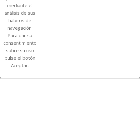
mediante el
análisis de sus
Su cuenta
hábitos de
navegación.
Para dar su
Información de la tienda
consentimiento
sobre su uso
pulse el botón
Instagram
TikTok
Aceptar.