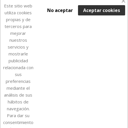
Últimas unidades en stock

Este sitio web
No aceptar
Aceptar cookies
utiliza cookies
propias y de
terceros para
mejorar
nuestros
servicios y
mostrarle
publicidad
relacionada con
Sobre Euro Soccer Cards
sus
preferencias
mediante el
análisis de sus
Su cuenta
hábitos de
navegación.
Para dar su
Información de la tienda
consentimiento