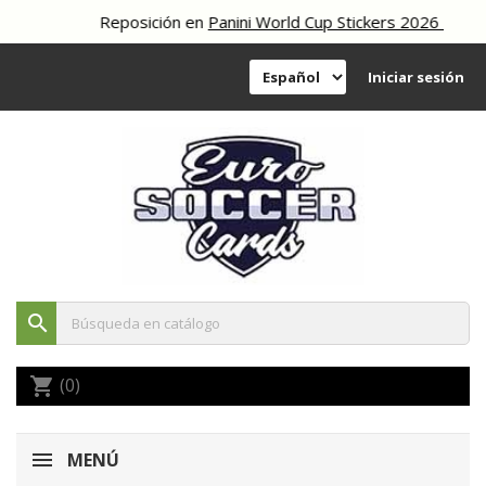
Reposición en
Panini World Cup Stickers 2026
Iniciar sesión
search
(0)
shopping_cart
MENÚ