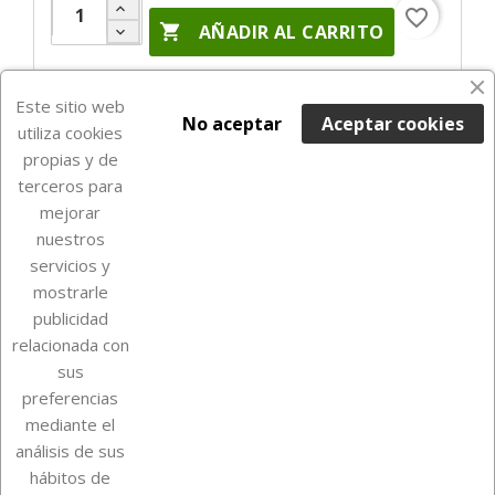
favorite_border

AÑADIR AL CARRITO
Últimas unidades en stock

Este sitio web
No aceptar
Aceptar cookies
utiliza cookies
propias y de
terceros para
mejorar
nuestros
servicios y
mostrarle
publicidad
relacionada con
Sobre Euro Soccer Cards
sus
preferencias
mediante el
análisis de sus
Su cuenta
hábitos de