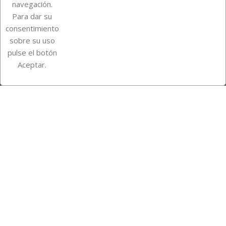
navegación.
Para dar su
Información de la tienda
consentimiento
sobre su uso
pulse el botón
Instagram
TikTok
Aceptar.