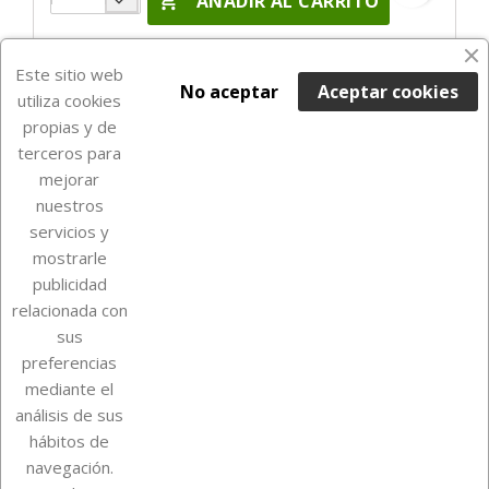

AÑADIR AL CARRITO
Últimas unidades en stock

Este sitio web
No aceptar
Aceptar cookies
utiliza cookies
propias y de
terceros para
mejorar
nuestros
servicios y
mostrarle
publicidad
relacionada con
Sobre Euro Soccer Cards
sus
preferencias
mediante el
análisis de sus
Su cuenta
hábitos de
navegación.