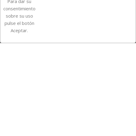
Para dar su
Información de la tienda
consentimiento
sobre su uso
pulse el botón
Instagram
TikTok
Aceptar.