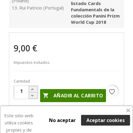
(Poland)
listado Cards
13. Rui Patricio (Portugal)
Fundamentals de la
colección Panini Prizm
World Cup 2018
9,00 €
Impuestos incluidos
Cantidad
favorite_border

AÑADIR AL CARRITO
Últimas unidades en stock

Este sitio web
No aceptar
Aceptar cookies
utiliza cookies
propias y de