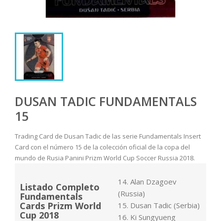
DUSAN TADIC FUNDAMENTALS
15
Trading Card de Dusan Tadic de las serie Fundamentals Insert
Card con el número 15 de la colección oficial de la copa del
mundo de Rusia Panini Prizm World Cup Soccer Russia 2018.
14. Alan Dzagoev
Listado Completo
(Russia)
Fundamentals
Cards Prizm World
15. Dusan Tadic (Serbia)
Cup 2018
16. Ki Sungyueng