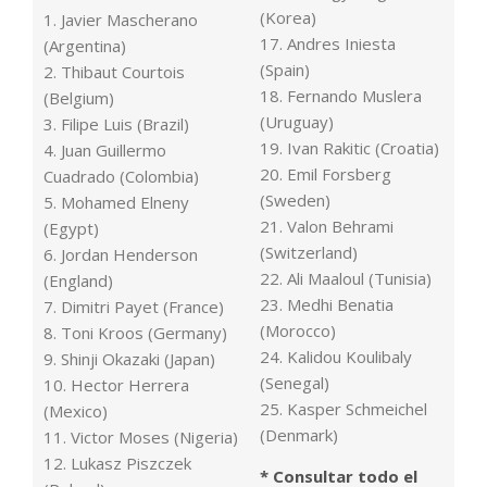
(Korea)
1. Javier Mascherano
17. Andres Iniesta
(Argentina)
(Spain)
2. Thibaut Courtois
18. Fernando Muslera
(Belgium)
(Uruguay)
3. Filipe Luis (Brazil)
19. Ivan Rakitic (Croatia)
4. Juan Guillermo
20. Emil Forsberg
Cuadrado (Colombia)
(Sweden)
5. Mohamed Elneny
21. Valon Behrami
(Egypt)
(Switzerland)
6. Jordan Henderson
22. Ali Maaloul (Tunisia)
(England)
23. Medhi Benatia
7. Dimitri Payet (France)
(Morocco)
8. Toni Kroos (Germany)
24. Kalidou Koulibaly
9. Shinji Okazaki (Japan)
(Senegal)
10. Hector Herrera
25. Kasper Schmeichel
(Mexico)
(Denmark)
11. Victor Moses (Nigeria)
12. Lukasz Piszczek
* Consultar todo el