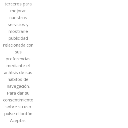
terceros para
mejorar
nuestros
servicios y
mostrarle
publicidad
relacionada con
Sobre Euro Soccer Cards
sus
preferencias
mediante el
análisis de sus
Su cuenta
hábitos de
navegación.
Para dar su
Información de la tienda
consentimiento
sobre su uso
pulse el botón
Instagram
TikTok
Aceptar.