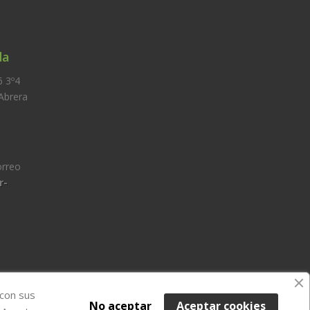
da
6 3º4
 Abrera
orreo
r-
 con sus
No aceptar
Aceptar cookies