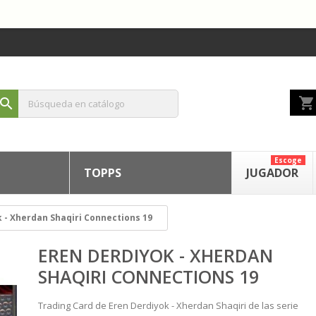
shopping_cart
search
Escoge
TOPPS
JUGADOR
 - Xherdan Shaqiri Connections 19
EREN DERDIYOK - XHERDAN
SHAQIRI CONNECTIONS 19
Trading Card de Eren Derdiyok - Xherdan Shaqiri de las serie