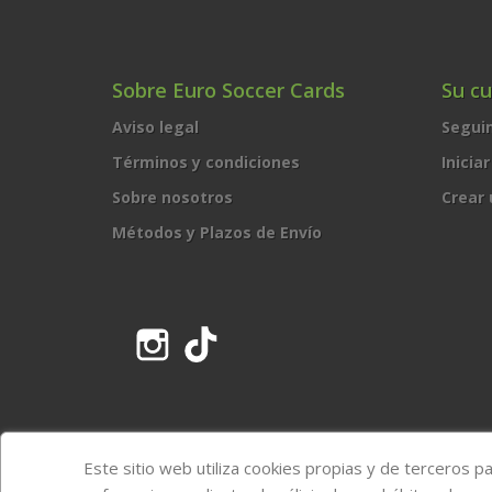
Sobre Euro Soccer Cards
Su c
Aviso legal
Segui
Términos y condiciones
Inicia
Sobre nosotros
Crear
Métodos y Plazos de Envío
Instagram
TikTok
Este sitio web utiliza cookies propias y de terceros p