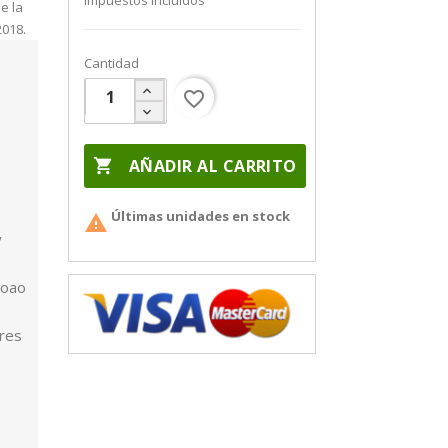
Impuestos incluidos
e la
2018.
Cantidad
favorite_border

AÑADIR AL CARRITO
Últimas unidades en stock

y
Joao
dres