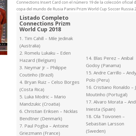
Connections Insert Card con el número 19 de la colección oficial d
copa del mundo de Rusia Panini Prizm World Cup Soccer Russia 
Listado Completo
Connections Prizm
World Cup 2018
1. Tim Cahill – Mile Jedinak
(Australia)
2. Romelu Lukaku – Eden
14. Blas Perez – Anibal
Hazard (Belgium)
Godoy (Panama)
3. Neymar Jr – Philippe
15. Andre Carrillo – And
Coutinho (Brazil)
Polo (Peru)
4. Bryan Ruiz – Celso Borges
16. Cristiano Ronaldo – 
(Costa Rica)
Moutinho (Portugal)
5. Luka Modric – Mario
17. Alvaro Morata – An
Mandzukic (Croatia)
Iniesta (Spain)
6. Christian Eriksen – Nicklas
18. Ola Toivonen –
Bendtner (Denmark)
Sebastian Larsson
7. Paul Pogba – Antoine
(Sweden)
Griezmann (France)