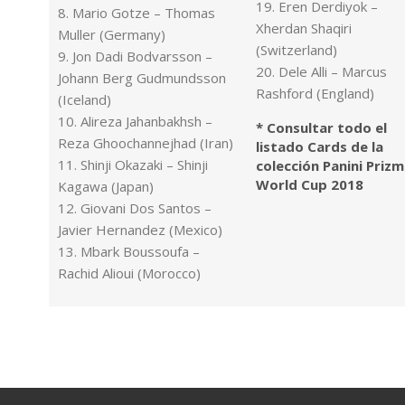
19. Eren Derdiyok –
8. Mario Gotze – Thomas
Xherdan Shaqiri
Muller (Germany)
(Switzerland)
9. Jon Dadi Bodvarsson –
20. Dele Alli – Marcus
Johann Berg Gudmundsson
Rashford (England)
(Iceland)
10. Alireza Jahanbakhsh –
* Consultar todo el
Reza Ghoochannejhad (Iran)
listado Cards de la
11. Shinji Okazaki – Shinji
colección Panini Prizm
World Cup 2018
Kagawa (Japan)
12. Giovani Dos Santos –
Javier Hernandez (Mexico)
13. Mbark Boussoufa –
Rachid Alioui (Morocco)