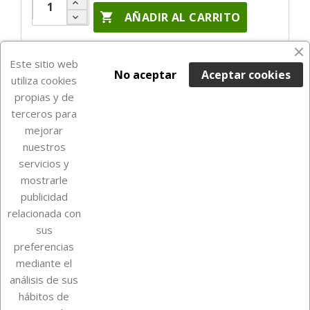

AÑADIR AL CARRITO
Últimas unidades en stock

Este sitio web
No aceptar
Aceptar cookies
utiliza cookies
propias y de
terceros para
mejorar
nuestros
servicios y
mostrarle
publicidad
relacionada con
Sobre Euro Soccer Cards
sus
preferencias
mediante el
análisis de sus
Su cuenta
hábitos de