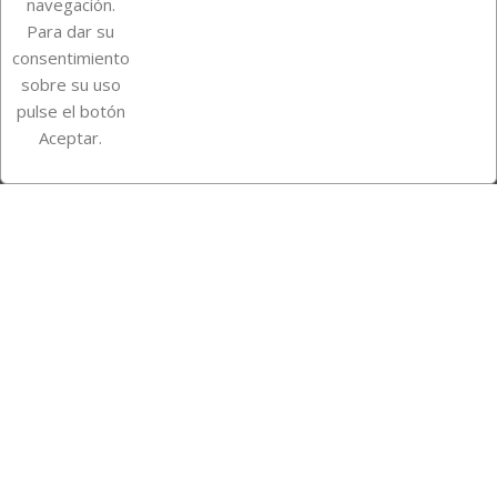
navegación.
Para dar su
Información de la tienda
consentimiento
sobre su uso
pulse el botón
Instagram
TikTok
Aceptar.