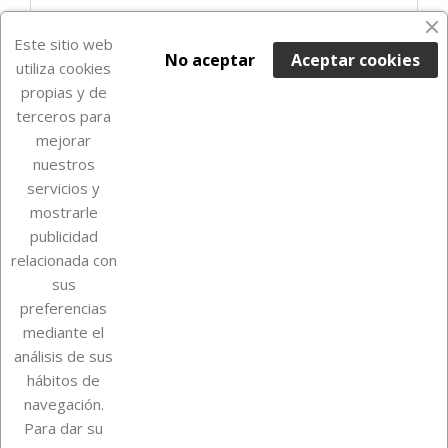
Últimas unidades en stock

Este sitio web
No aceptar
Aceptar cookies
utiliza cookies
propias y de
terceros para
mejorar
nuestros
servicios y
mostrarle
publicidad
relacionada con
Sobre Euro Soccer Cards
sus
preferencias
mediante el
análisis de sus
Su cuenta
hábitos de
navegación.
Para dar su
Información de la tienda