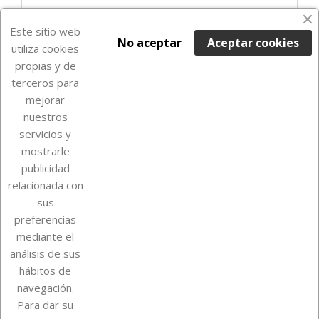
Últimas unidades en stock

Este sitio web
No aceptar
Aceptar cookies
utiliza cookies
propias y de
terceros para
mejorar
nuestros
servicios y
mostrarle
publicidad
relacionada con
Sobre Euro Soccer Cards
sus
preferencias
mediante el
análisis de sus
Su cuenta
hábitos de
navegación.
Para dar su
Información de la tienda