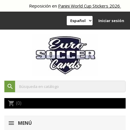
Reposición en
Panini World Cup Stickers 2026
Iniciar sesión
search
(0)
shopping_cart
MENÚ