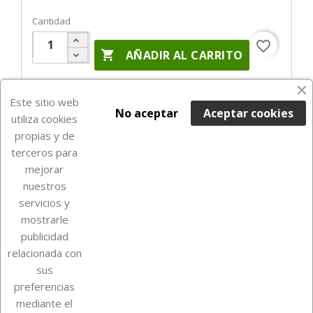
Cantidad
favorite_border

AÑADIR AL CARRITO
Últimas unidades en stock

Este sitio web
No aceptar
Aceptar cookies
utiliza cookies
propias y de
terceros para
mejorar
nuestros
servicios y
mostrarle
publicidad
relacionada con
Sobre Euro Soccer Cards
sus
preferencias
mediante el