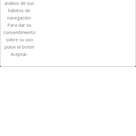
análisis de sus
Su cuenta
hábitos de
navegación.
Para dar su
Información de la tienda
consentimiento
sobre su uso
pulse el botón
Instagram
TikTok
Aceptar.